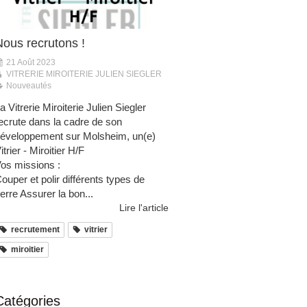
Nous recrutons !
21 Août 2023
VITRERIE MIROITERIE JULIEN SIEGLER
Nouveautés
a Vitrerie Miroiterie Julien Siegler
ecrute dans la cadre de son
éveloppement sur Molsheim, un(e)
itrier - Miroitier H/F
os missions :
ouper et polir différents types de
erre Assurer la bon...
Lire l'article
recrutement
vitrier
miroitier
Catégories