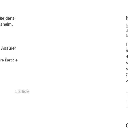
rute dans
lsheim,
L
e Assurer
r
d
ire l'article
V
V
C
v
1 article